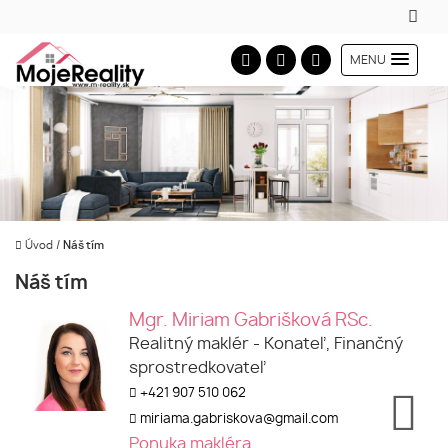
MENU
Úvod
/
Náš tím
Náš tím
Mgr. Miriam Gabrišková RSc.
Realitný maklér - Konateľ, Finančný
sprostredkovateľ
+421 907 510 062
miriama.gabriskova@gmail.com
Ponuka makléra