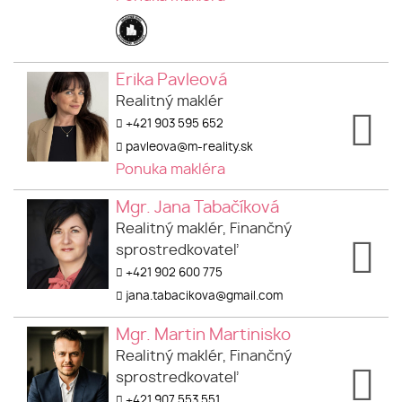
Erika Pavleová
Realitný maklér
+421 903 595 652
pavleova@m-reality.sk
Ponuka makléra
Mgr. Jana Tabačíková
Realitný maklér, Finančný
sprostredkovateľ
+421 902 600 775
jana.tabacikova@gmail.com
Mgr. Martin Martinisko
Realitný maklér, Finančný
sprostredkovateľ
+421 907 553 551