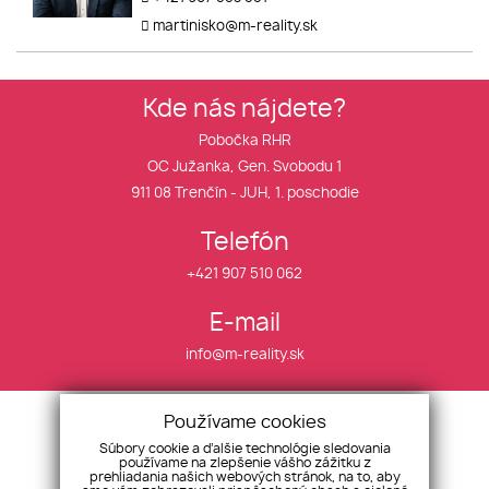
martinisko@m-reality.sk
Kde nás nájdete?
Pobočka RHR
OC Južanka, Gen. Svobodu 1
911 08 Trenčín - JUH, 1. poschodie
Telefón
+421 907 510 062
E-mail
info@m-reality.sk
Financovanie
Cenník služieb
Používame cookies
O nás
Rekl. poriadok
Súbory cookie a ďalšie technológie sledovania
používame na zlepšenie vášho zážitku z
Aktuality
VOP
prehliadania našich webových stránok, na to, aby