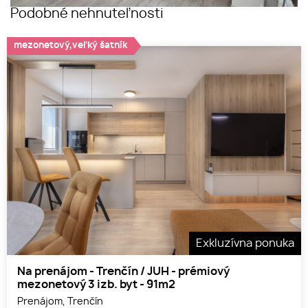
Podobné nehnuteľnosti
mezonetový,veľký šatník
Exkluzívna ponuka
Na prenájom - Trenčín / JUH - prémiový
mezonetový 3 izb. byt - 91m2
Prenájom, Trenčín