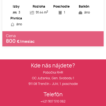
Izby
Rozloha
Poschodie
Balkón
2
3
91.44 m
1
áno
Pivnica
áno
Cena
800
€/mesiac
Kde nás nájdete?
Pobočka RHR
OC Južanka, Gen. Svobodu 1
911 08 Trenčín - JUH, 1. poschodie
Telefón
+421 907 510 062