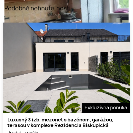
Podobné nehnuteľnosti
Exkluzívna ponuka
Luxusný 3 izb. mezonet s bazénom, garážou,
terasou v komplexe Rezidencia Biskupická
Predaj, Trenčín