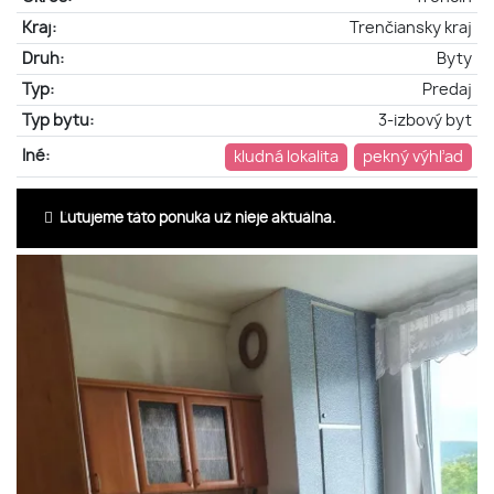
Kraj:
Trenčiansky kraj
Druh:
Byty
Typ:
Predaj
Typ bytu:
3-izbový byt
Iné:
kludná lokalita
pekný výhľad
Ľutujeme táto ponuka už nieje aktuálna.