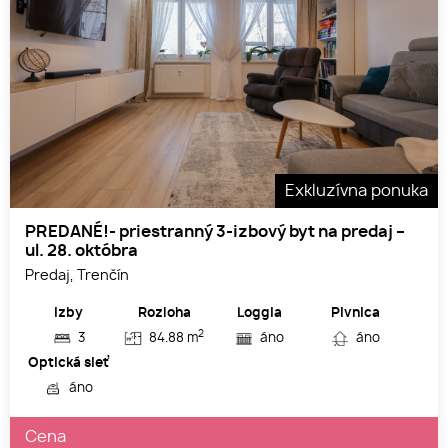
Exkluzívna ponuka
PREDANÉ!- priestranný 3-izbový byt na predaj –
ul. 28. októbra
Predaj, Trenčín
Izby
Rozloha
Loggia
Pivnica
2
3
84.88 m
áno
áno
Optická sieť
áno
Cena