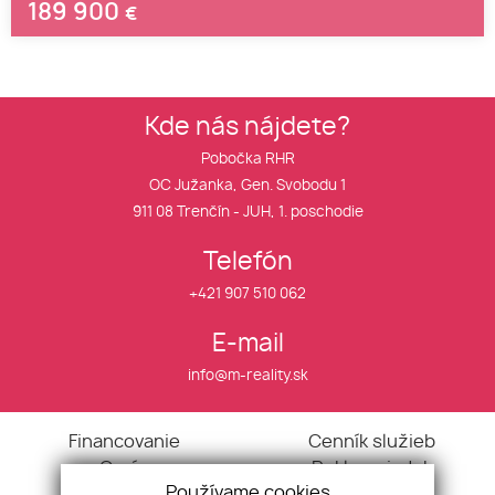
189 900
€
Kde nás nájdete?
Pobočka RHR
OC Južanka, Gen. Svobodu 1
911 08 Trenčín - JUH, 1. poschodie
Telefón
+421 907 510 062
E-mail
info@m-reality.sk
Financovanie
Cenník služieb
O nás
Rekl. poriadok
Používame cookies
Aktuality
VOP