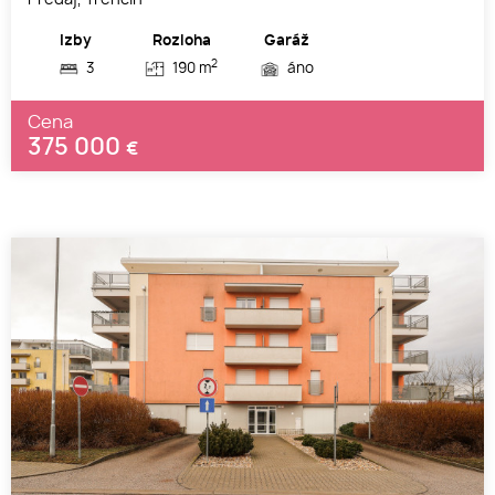
Izby
Rozloha
Garáž
2
3
190 m
áno
Cena
375 000
€