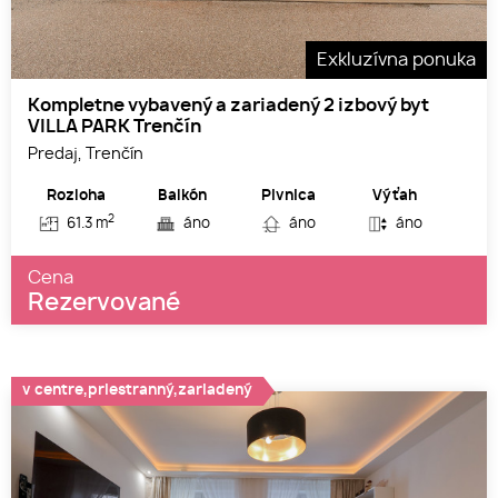
Exkluzívna ponuka
Kompletne vybavený a zariadený 2 izbový byt
VILLA PARK Trenčín
Predaj, Trenčín
Rozloha
Balkón
Pivnica
Výťah
2
61.3 m
áno
áno
áno
Cena
Rezervované
v centre,priestranný,zariadený