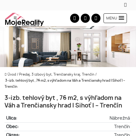
MENU
Úvod
/
Predaj, 3 izbový byt, Trenčiansky kraj, Trenčín
/
3-izb. tehlový byt , 76 m2, s výhľadom na Váh a Trenčiansky hrad | Sihoť I –
Trenčín
3-izb. tehlový byt , 76 m2, s výhľadom na
Váh a Trenčiansky hrad | Sihoť I – Trenčín
Ulica:
Nábrežná
Obec:
Trenčín
Okres:
Trenčín