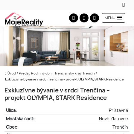
MENU
Úvod
/
Predaj, Rodinný dom, Trenčiansky kraj, Trenčín
/
Exkluzívne bývanie v srdci Trenčína – projekt OLYMPIA, STARK Residence
Exkluzívne bývanie v srdci Trenčína –
projekt OLYMPIA, STARK Residence
Ulica:
Prístavná
Mestská časť:
Nové Zlatovce
Obec:
Trenčín