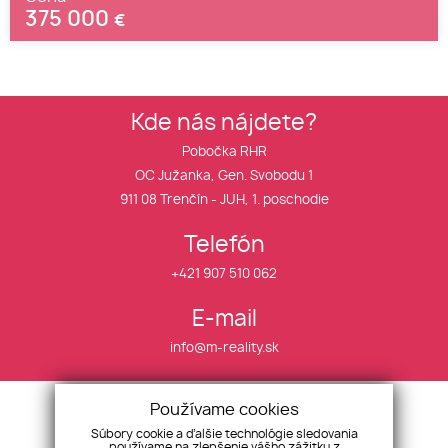
375 000
€
Kde nás nájdete?
Pobočka RHR
OC Južanka, Gen. Svobodu 1
911 08 Trenčín - JUH, 1. poschodie
Telefón
+421 907 510 062
E-mail
info@m-reality.sk
Financovanie
Cenník služieb
Používame cookies
O nás
Rekl. poriadok
Súbory cookie a ďalšie technológie sledovania
používame na zlepšenie vášho zážitku z