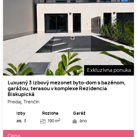
Exkluzívna ponuka
Luxusný 3 izbový mezonet byto-dom s bazénom,
garážou, terasou v komplexe Rezidencia
Biskupická
Predaj, Trenčín
Izby
Rozloha
Garáž
2
3
190 m
áno
Cena