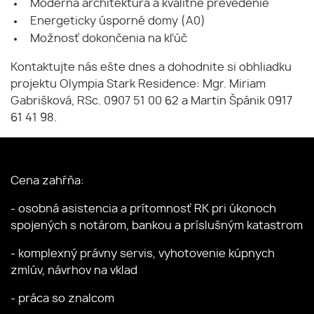
Moderná architektúra a kvalitné prevedenie
Energeticky úsporné domy (A0)
Možnosť dokončenia na kľúč
Kontaktujte nás ešte dnes a dohodnite si obhliadku
projektu Olympia Stark Residence: Mgr. Miriam
Gabrišková, RSc. 0907 51 00 62 a Martin Špánik 0917
61 41 98.
Cena zahŕňa:
- osobná asistencia a prítomnosť RK pri úkonoch
spojených s notárom, bankou a príslušným katastrom
- komplexný právny servis, vyhotovenie kúpnych
zmlúv, návrhov na vklad
- práca so znalcom