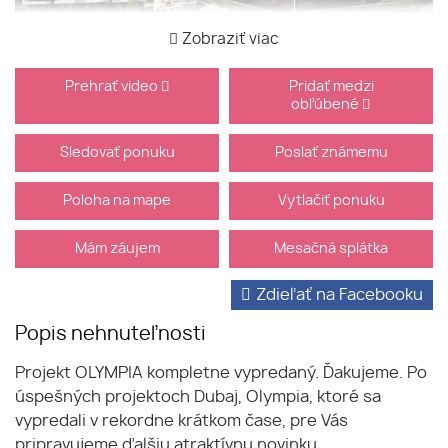
Zobraziť viac
Prehrať video
Pridať medzi
obľúbené
Sledovať ponuku
Poslať známemu
Poloha na mape
Vytlačiť ponuku
Mám záujem
Mesačná splátka
Zdieľať na Facebooku
Popis nehnuteľnosti
Projekt OLYMPIA kompletne vypredaný. Ďakujeme. Po
úspešných projektoch Dubaj, Olympia, ktoré sa
vypredali v rekordne krátkom čase, pre Vás
pripravujeme ďalšiu atraktívnu novinku.