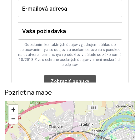
Pozrieť na mape
+
−