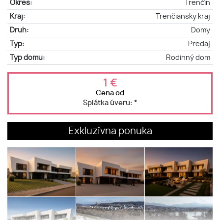
Okres:
Trenčín
Kraj:
Trenčiansky kraj
Druh:
Domy
Typ:
Predaj
Typ domu:
Rodinný dom
1 €
Cena od
Splátka úveru:
*
Exkluzívna ponuka