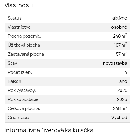
Vlastnosti
Status:
aktívne
Vlastníctvo:
osobné
2
Plocha pozemku:
248 m
2
Úžitková plocha:
107 m
2
Zastavaná plocha:
57 m
Stav:
novostavba
Počet izieb:
4
Balkón:
áno
Rok výstavby:
2025
Rok kolaudácie:
2026
2
Celková plocha:
248 m
Orientácia:
Východ
Informatívna úverová kalkulačka