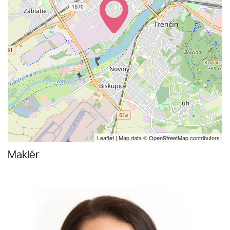
Leaflet
| Map data ©
OpenStreetMap
contributors
Maklér